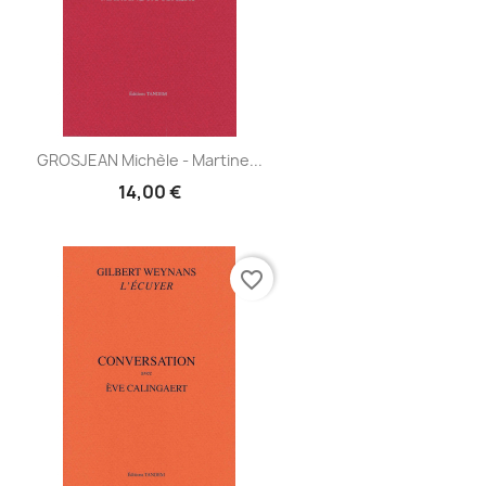
Aperçu
GROSJEAN Michèle - Martine...

14,00 €
favorite_border