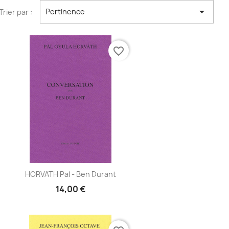

Pertinence
Trier par :
favorite_border
Aperçu
HORVATH Pal - Ben Durant

14,00 €