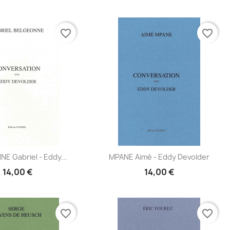
favorite_border
favorite_border
Aperçu
Aperçu
E Gabriel - Eddy...
MPANE Aimé - Eddy Devolder


14,00 €
14,00 €
favorite_border
favorite_border