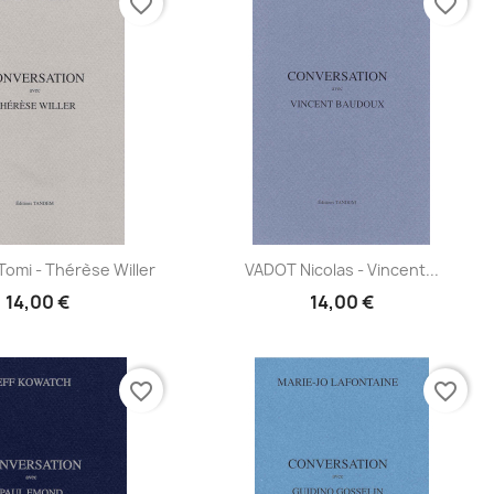
favorite_border
favorite_border
Aperçu
Aperçu
omi - Thérèse Willer
VADOT Nicolas - Vincent...


14,00 €
14,00 €
favorite_border
favorite_border