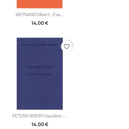
Aperçu
WEYNANS Gilbert - Ève...

14,00 €
favorite_border
Aperçu
PETERS-ROPSY Claudine -...

14,00 €