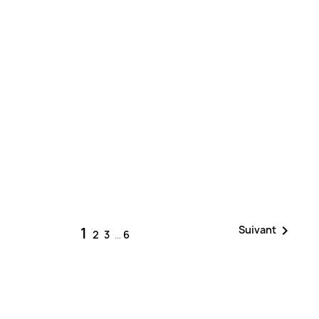

Suivant
1
2
3
…
6