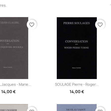
vres.
favorite_border
favorite_border
Aperçu
Aperçu
Jacques - Marie...
SOULAGE Pierre - Roger...


14,00 €
14,00 €