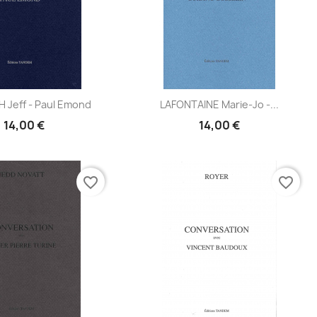
Aperçu
Aperçu
Jeff - Paul Emond
LAFONTAINE Marie-Jo -...


14,00 €
14,00 €
favorite_border
favorite_border