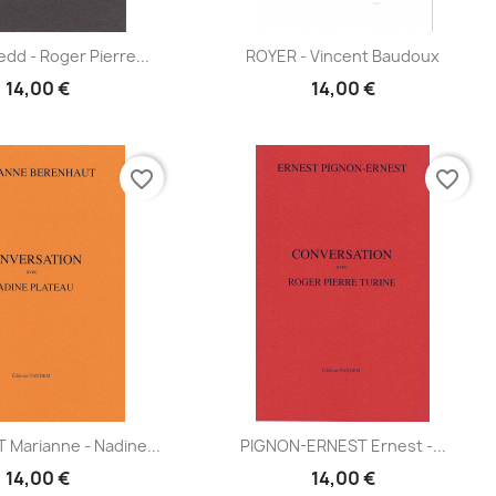
Aperçu
Aperçu
dd - Roger Pierre...
ROYER - Vincent Baudoux


14,00 €
14,00 €
favorite_border
favorite_border
Aperçu
Aperçu
Marianne - Nadine...
PIGNON-ERNEST Ernest -...


14,00 €
14,00 €