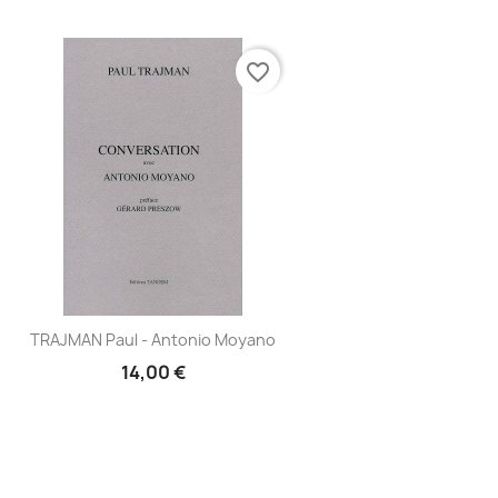
favorite_border
Aperçu
TRAJMAN Paul - Antonio Moyano

14,00 €