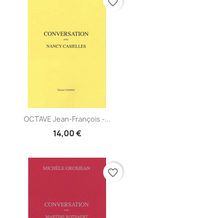
favorite_border
Aperçu
OCTAVE Jean-François -...

14,00 €
favorite_border