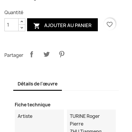
Quantité
favorite_border
AJOUTER AU PANIER

Partager
Détails de l'œuvre
Fiche technique
Artiste
TURINE Roger
Pierre
ZHU Tianmeng