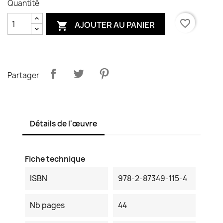
Quantité
favorite_border
AJOUTER AU PANIER

Partager
Détails de l'œuvre
Fiche technique
ISBN
978-2-87349-115-4
Nb pages
44