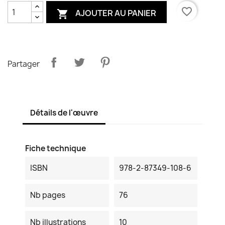
favorite_border
AJOUTER AU PANIER

Partager
Détails de l'œuvre
Fiche technique
ISBN
978-2-87349-108-6
Nb pages
76
Nb illustrations
10