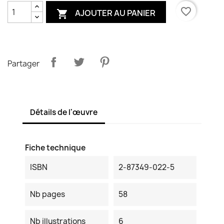
favorite_border
AJOUTER AU PANIER

Partager
Détails de l'œuvre
Fiche technique
ISBN
2-87349-022-5
Nb pages
58
Nb illustrations
6